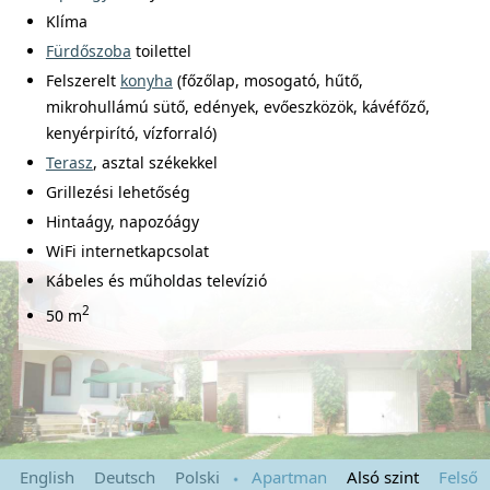
Klíma
Fürdőszoba
toilettel
Felszerelt
konyha
(főzőlap, mosogató, hűtő,
mikrohullámú sütő, edények, evőeszközök, kávéfőző,
kenyérpirító, vízforraló)
Terasz
, asztal székekkel
Grillezési lehetőség
Hintaágy, napozóágy
WiFi internetkapcsolat
Kábeles és műholdas televízió
2
50 m
English
Deutsch
Polski
Apartman
Alsó szint
Felső