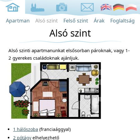
Apartman
Alsó szint
Felső szint
Árak
Foglaltság
Alsó szint
Alsó szinti apartmanunkat elsősorban pároknak, vagy 1-
2 gyerekes családoknak ajánljuk.
1 hálószoba
(franciaággyal)
2 pótágy
elhelyezhető