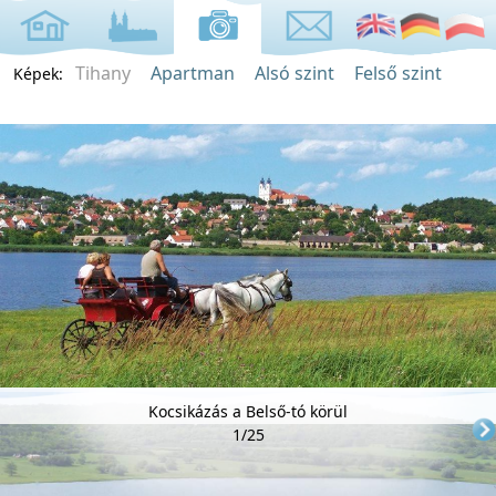
Tihany
Apartman
Alsó szint
Felső szint
Képek:
Kocsikázás a Belső-tó körül
1/25