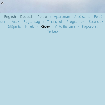
English
Deutsch
Polski
Apartman
Alsó szint
Felső
szint
Árak
Foglaltság
Tihanyról
Programok
Strandok
Időjárás
Hírek
Képek
Virtuális túra
Kapcsolat
Térkép