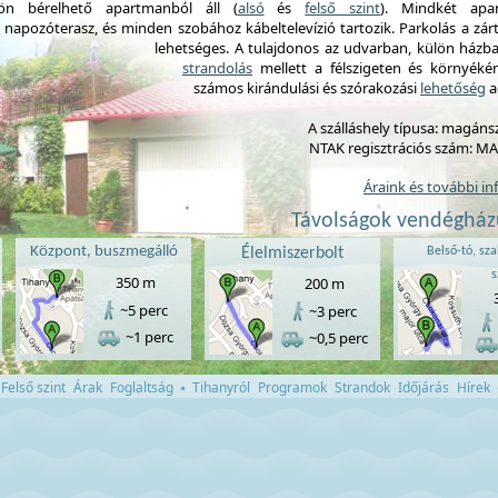
lön bérelhető apartmanból áll (
alsó
és
felső szint
). Mindkét apa
napozóterasz, és minden szobához kábeltelevízió tartozik. Parkolás a zá
lehetséges. A tulajdonos az udvarban, külön házba
strandolás
mellett a félszigeten és környéké
számos kirándulási és szórakozási
lehetőség
a
A szálláshely típusa: magánsz
NTAK regisztrációs szám: M
Áraink és további i
Távolságok vendégház
Központ, buszmegálló
Élelmiszerbolt
Belső-tó, sza
s
350 m
200 m
~5 perc
~3 perc
~1 perc
~0,5 perc
Felső szint
Árak
Foglaltság
Tihanyról
Programok
Strandok
Időjárás
Hírek