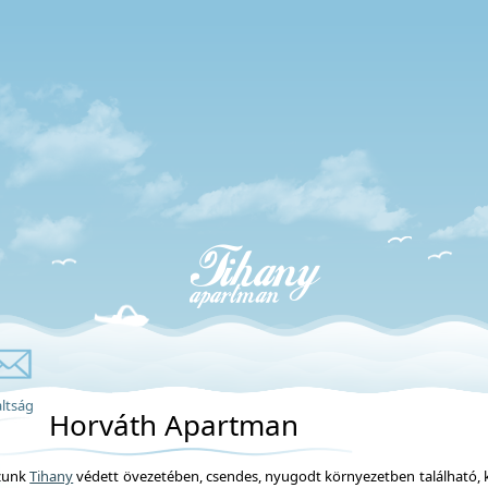
ltság
Horváth Apartman
zunk
Tihany
védett övezetében, csendes, nyugodt környezetben található, k