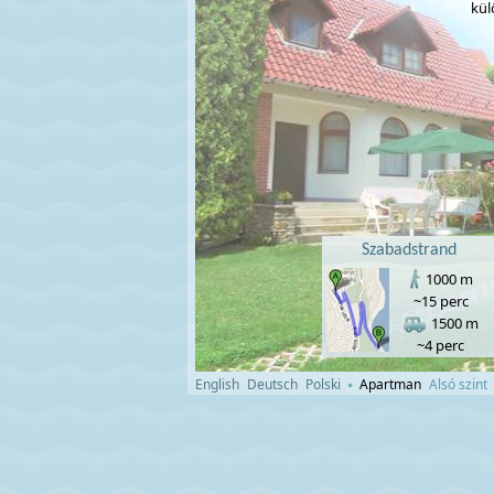
kü
Szabadstrand
1000 m
~15 perc
1500 m
~4 perc
English
Deutsch
Polski
Apartman
Alsó szint