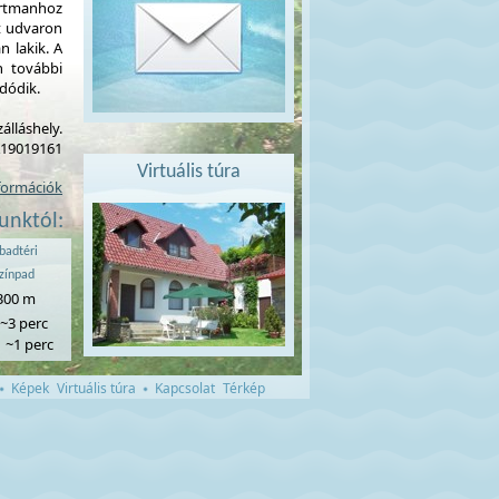
rtmanhoz
rt udvaron
n lakik. A
n további
dódik.
álláshely.
A19019161
Virtuális túra
nformációk
unktól:
badtéri
zínpad
300 m
~3 perc
~1 perc
Képek
Virtuális túra
Kapcsolat
Térkép