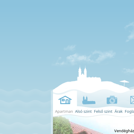
Apartman
Alsó szint
Felső szint
Árak
Fogla
Vendéghá