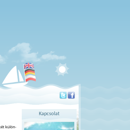
Kapcsolat
ét külön-