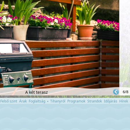
6/8
A két terasz
Felső szint
Árak
Foglaltság
Tihanyról
Programok
Strandok
Időjárás
Hírek