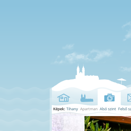
Képek:
Tihany
Apartman
Alsó szint
Felső s