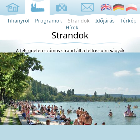
Tihanyról
Programok
Strandok
Időjárás
Térkép
Hírek
Strandok
A félszigeten számos strand áll a felfrissülni vágyók
rendelkezésére.
2/5
English
Deutsch
Polski
Apartman
Alsó szint
Felső
szint
Árak
Foglaltság
Tihanyról
Programok
Strandok
Időjárás
Hírek
Képek
Virtuális túra
Kapcsolat
Térkép